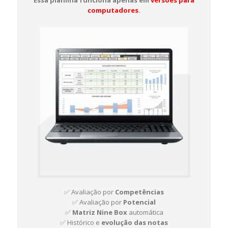
Essa planilha funciona apenas em
versões para
computadores
.
✅ Avaliação por
Competências
✅ Avaliação por
Potencial
✅
Matriz Nine Box
automática
✅ Histórico e
evolução das notas