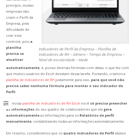
princípio, muitas
empresas não
criam o Perfil da
Empresa, pela
dificuldade de
criar esse
controle, pois
a
planilha
Indicadores de Perfil da Empresa – Planilha de
precisa se
Indicadores de RH – Gênero – Tempo de Empresa –
atualizar
Nível de escolaridade – Idade
automaticamente
, e, possui diversas fórmulas com datas, o que faz com
que muitos usuários do Excel desistam dessa tarefa. Portando, criamos a
planilha de Indicadores de RH
justamente para isso,
para que você não
precise saber nenhuma fórmula para montar o seu indicador de
Perfil.
Em nossa
planilha de Indicadores de RH Excel
você
só precisa preencher
as informações
do seu quadro de colaboradores que ela
gera
automaticamente
as informações para os
Relatórios de perfil
mensalmente
, contabilizando todas as informações automaticamente.
Em resumo, consideramos que os
quatro indicadores de Perfil
abaixo