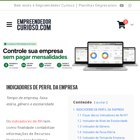
Bem vindo à Empreendedor Curioso | Planilhas Empresariais.
0
INDICADORES DE PERFIL DA EMPRESA
Tempo de empresa, faixa
Conteúdo
ocultar
etária, gênero e escolaridade.
1
INDICADORES DE PERFIL DA EMPRESA
1.1
O que são os Indicadores de Perfil?
Os
indicadores de RH
tem
1.2
Indicador de Nível de Escolaridade.
1.3
Indicador de Gênero.
como finalidade contabilizar
1.4
Indicador de Faixa Etária.
informações de Recursos
1.5
Indicador de Tempo de Empresa.
Humanos para facilitar a