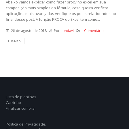
Abaixo vamos explicar como fazer procv no excel em sua
composição mais simples da fórmula, caso queira verificar
aplicações mais avançadas verifique os posts relacionados ao
final desse post. A função PROCV do Excel tem como...
28 de agosto de 2018
Por
sondavi
1 Comentário
LEIA MAIS...
Lista de planilhas
Carrinho
Finalizar compra
Política de Privacidade.