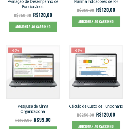
Avaliação de Desempenho de
Planilha Indicadores de RH
Funcionários.
O
O
R$
120,00
R$
250,00
preço
preço
O
O
R$
120,00
R$
250,00
original
atual
preço
preço
ADICIONAR AO CARRINHO
era:
é:
original
atual
R$250,00.
R$120,
ADICIONAR AO CARRINHO
era:
é:
R$250,00.
R$120,00.
-50%
-52%
Pesquisa de Clima
Cálculo de Custo de Funcionário
Organizacional
O
O
R$
120,00
R$
250,00
preço
preço
O
O
R$
99,00
R$
199,00
original
atual
preço
preço
ADICIONAR AO CARRINHO
era:
é:
original
atual